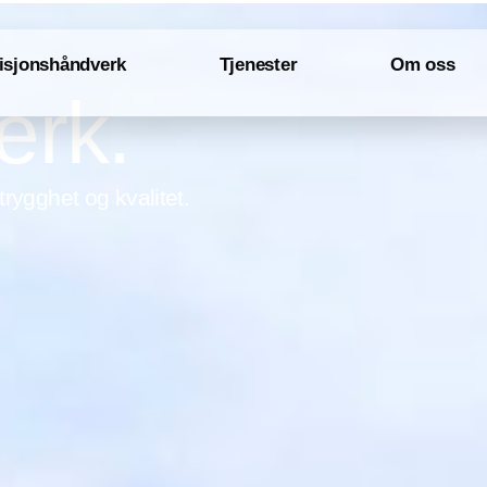
isjonshåndverk
Tjenester
Om oss
erk.
rygghet og kvalitet.