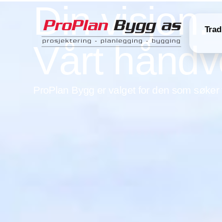
Din visjon.
Trad
Vårt håndv
ProPlan Bygg er valget for den som søker t