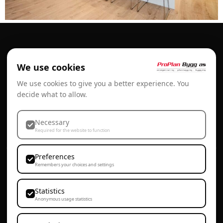
Kontakt oss
We use cookies
We use cookies to give you a better experience. You
decide what to allow.
ProPlan Bygg AS
Brubakken 4a
Necessary
Required for the website to function
7353 Børsa
Preferences
Remembers your choices and settings
ProPlan Bygg Børsa
ProPlan Bygg AS, Brukbakken 4a, 7353 Børsa
Statistics
Anonymous usage statistics
72 86 81 00