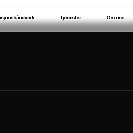
isjonshåndverk
Tjenester
Om oss