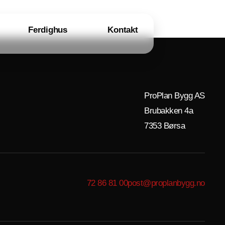
Ferdighus
Kontakt
ProPlan Bygg AS
Brubakken 4a
7353 Børsa
72 86 81 00
post@proplanbygg.no