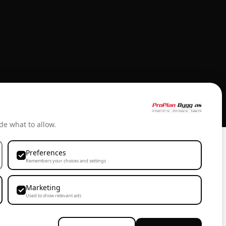
de what to allow.
Preferences
Remembers your choices and settings
Marketing
Used to show relevant ads