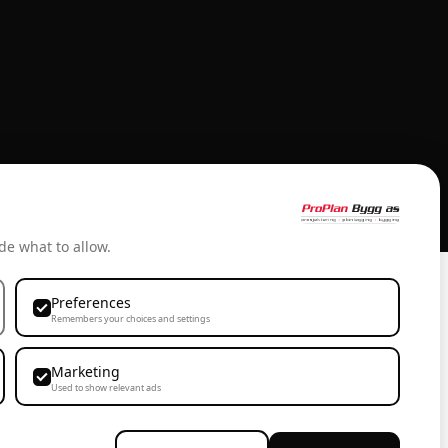
de what to allow.
Preferences
Remembers your choices and settings
Marketing
Used to show relevant ads