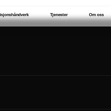
isjonshåndverk
Tjenester
Om oss