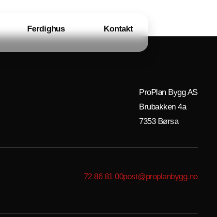
Ferdighus
Kontakt
ProPlan Bygg AS
Brubakken 4a
7353 Børsa
72 86 81 00
post@proplanbygg.no